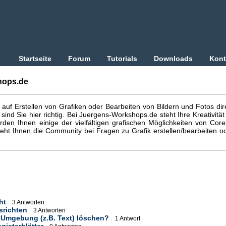
Startseite
Forum
Tutorials
Downloads
Kont
hops.de
auf Erstellen von Grafiken oder Bearbeiten von Bildern und Fotos dir
d Sie hier richtig. Bei Juergens-Workshops.de steht Ihre Kreativität
den Ihnen einige der vielfältigen grafischen Möglichkeiten von Cor
ht Ihnen die Community bei Fragen zu Grafik erstellen/bearbeiten o
.
ht
3 Antworten
srichten
3 Antworten
r Umgebung (z.B. Text) löschen?
1 Antwort