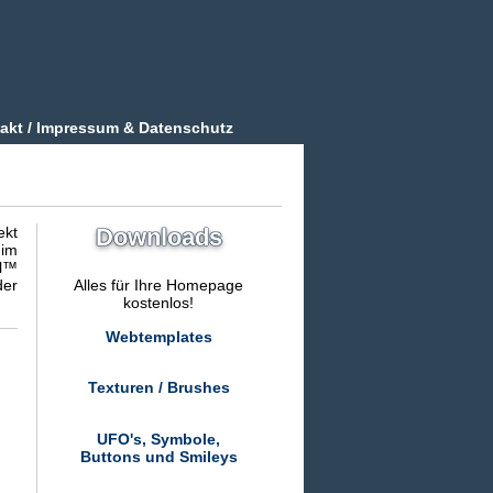
akt / Impressum & Datenschutz
ekt
Downloads
 im
el™
Alles für Ihre Homepage
der
kostenlos!
Webtemplates
Texturen / Brushes
UFO's, Symbole,
Buttons und Smileys