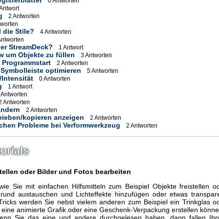
gisterblätter
0 Antworten
 Antwort
g
2 Antworten
tworten
 die Stile?
4 Antworten
Antworten
der StreamDeck?
1 Antwort
/w um Objekte zu füllen
3 Antworten
 Programmstart
2 Antworten
 Symbolleiste optimieren
5 Antworten
/Intensität
0 Antworten
g
1 Antwort
 Antworten
2 Antworten
ändern
2 Antworten
hieben/kopieren anzeigen
2 Antworten
chen Probleme bei Verformwerkzeug
2 Antworten
orials
ellen oder Bilder und Fotos bearbeiten
e Sie mit einfachen Hilfsmitteln zum Beispiel Objekte freistellen o
grund austauschen und Lichteffekte hinzufügen oder etwas transpar
Tricks werden Sie nebst vielem anderen zum Beispiel ein Trinkglas o
r eine animierte Grafik oder eine Geschenk-Verpackung erstellen könne
enn Sie das eine und andere durchgelesen haben, dann fallen Ih