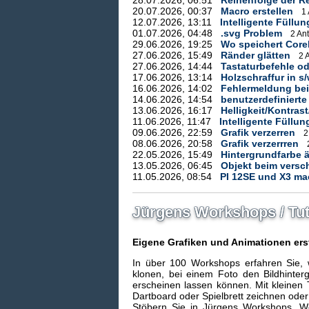
28.07.2026, 06:51
Reihenfolge der Re
20.07.2026, 00:37
Macro erstellen
1
12.07.2026, 13:11
Intelligente Füllun
01.07.2026, 04:48
.svg Problem
2 An
29.06.2026, 19:25
Wo speichert Corel
27.06.2026, 15:49
Ränder glätten
2 
27.06.2026, 14:44
Tastaturbefehle o
17.06.2026, 13:14
Holzschraffur in s
16.06.2026, 14:02
Fehlermeldung bei
14.06.2026, 14:54
benutzerdefinierte
13.06.2026, 16:17
Helligkeit/Kontrast
11.06.2026, 11:47
Intelligente Füllun
09.06.2026, 22:59
Grafik verzerren
2
08.06.2026, 20:58
Grafik verzerrren
22.05.2026, 15:49
Hintergrundfarbe 
13.05.2026, 06:45
Objekt beim versc
11.05.2026, 08:54
PI 12SE und X3 ma
Jürgens Workshops / Tut
Eigene Grafiken und Animationen erst
In über 100 Workshops erfahren Sie, wi
klonen, bei einem Foto den Bildhinter
erscheinen lassen können. Mit kleinen 
Dartboard oder Spielbrett zeichnen ode
Stöbern Sie in Jürgens Workshops. W