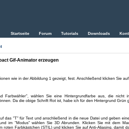
Startseite
Forum
Tutorials
Downloads
Kont
t
pact Gif-Animator erzeugen
onen wie in der Abbildung 1 gezeigt, fest. Anschließend klicken Sie au
ead Farbwähler", wählen Sie eine Hintergrundfarbe aus, die nicht 
önnen. Da die obige Schrift Rot ist, habe ich für den Hintergrund Grün 
 auf das "T" für Text und anschließend in die neue Datei und geben ein
nd im "Modus" wählen Sie 3D Abrunden. Klicken Sie mit dem Mausz
roten Farbkästchen (STIL) und klicken Sie auf Anti-Aliasing, damit d