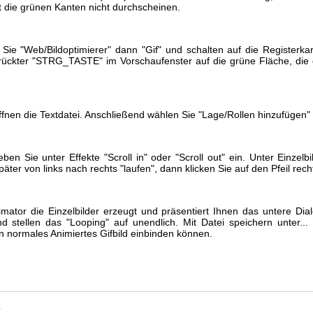
it die grünen Kanten nicht durchscheinen.
 Sie "Web/Bildoptimierer" dann "Gif" und schalten auf die Registerka
drückter "STRG_TASTE" im Vorschaufenster auf die grüne Fläche, die
öffnen die Textdatei. Anschließend wählen Sie "Lage/Rollen hinzufügen"
geben Sie unter Effekte "Scroll in" oder "Scroll out" ein. Unter Einze
äter von links nach rechts "laufen", dann klicken Sie auf den Pfeil rec
mator die Einzelbilder erzeugt und präsentiert Ihnen das untere Di
d stellen das "Looping" auf unendlich. Mit Datei speichern unter... 
n normales Animiertes Gifbild einbinden können.
e